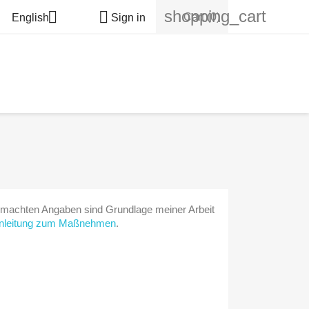
shopping_cart


Cart
(0)
English
Sign in
gemachten Angaben sind Grundlage meiner Arbeit
nleitung zum Maßnehmen
.