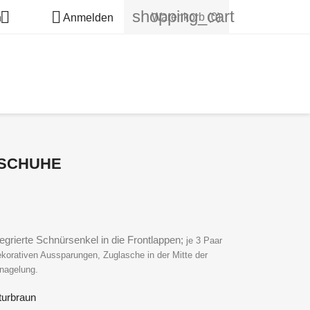
shopping_cart


Warenkorb
(0)
h
Anmelden
. SCHUHE
egrierte Schnürsenkel in die Frontlappen;
je 3 Paar
ekorativen Aussparungen, Zuglasche in der Mitte der
enagelung.
turbraun