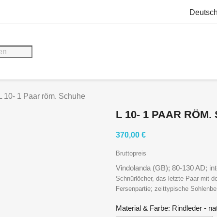
Deutsc
L 10- 1 Paar röm. Schuhe
L 10- 1 PAAR RÖM
370,00 €
Bruttopreis
Vindolanda (GB); 80-130 AD; int
Schnürlöcher, das letzte Paar mit d
Fersenpartie; zeittypische Sohlenb
Material & Farbe: Rindleder - na