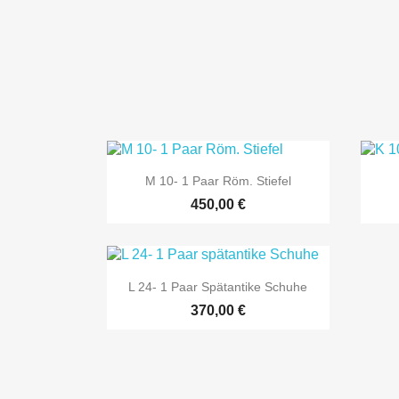

Vorschau
M 10- 1 Paar Röm. Stiefel
450,00 €

Vorschau
L 24- 1 Paar Spätantike Schuhe
370,00 €