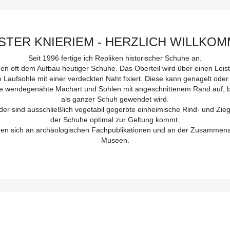
STER KNIERIEM - HERZLICH WILLKO
Seit 1996 fertige ich Repliken historischer Schuhe an.
hen oft dem Aufbau heutiger Schuhe. Das Oberteil wird über einen Leis
e Laufsohle mit einer verdeckten Naht fixiert. Diese kann genagelt oder
e wendegenähte Machart und Sohlen mit angeschnittenem Rand auf, be
als ganzer Schuh gewendet wird.
er sind ausschließlich vegetabil gegerbte einheimische Rind- und Zieg
der Schuhe optimal zur Geltung kommt.
eren sich an archäologischen Fachpublikationen und an der Zusammena
Museen.