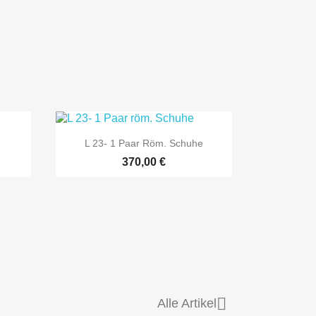

Vorschau
L 23- 1 Paar Röm. Schuhe
370,00 €

Alle Artikel