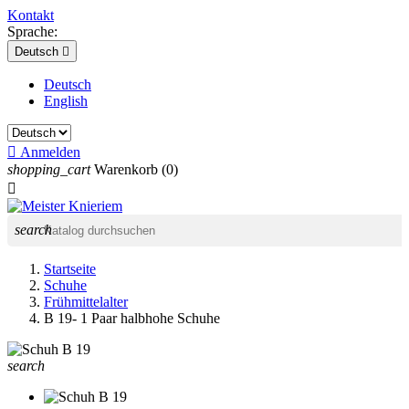
Kontakt
Sprache:
Deutsch

Deutsch
English

Anmelden
shopping_cart
Warenkorb
(0)

search
Startseite
Schuhe
Frühmittelalter
B 19- 1 Paar halbhohe Schuhe
search